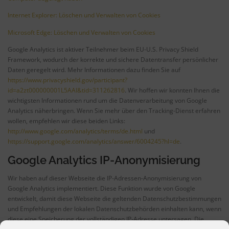
Internet Explorer: Löschen und Verwalten von Cookies
Microsoft Edge: Löschen und Verwalten von Cookies
Google Analytics ist aktiver Teilnehmer beim EU-U.S. Privacy Shield
Framework, wodurch der korrekte und sichere Datentransfer persönlicher
Daten geregelt wird. Mehr Informationen dazu finden Sie auf
https://www.privacyshield.gov/participant?
id=a2zt000000001L5AAI&tid=311262816
. Wir hoffen wir konnten Ihnen die
wichtigsten Informationen rund um die Datenverarbeitung von Google
Analytics näherbringen. Wenn Sie mehr über den Tracking-Dienst erfahren
wollen, empfehlen wir diese beiden Links:
http://www.google.com/analytics/terms/de.html
und
https://support.google.com/analytics/answer/6004245?hl=de
.
Google Analytics IP-Anonymisierung
Wir haben auf dieser Webseite die IP-Adressen-Anonymisierung von
Google Analytics implementiert. Diese Funktion wurde von Google
entwickelt, damit diese Webseite die geltenden Datenschutzbestimmungen
und Empfehlungen der lokalen Datenschutzbehörden einhalten kann, wenn
diese eine Speicherung der vollständigen IP-Adresse untersagen. Die