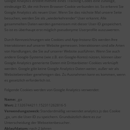
Google Analytics erstellt mithilfe eines Tracking-Codes eine zufällige,
eindeutige ID, die mit Ihrem Browser-Cookie verbunden ist. So erkennt Sie
Google Analytics als neuen User. Wenn Sie das nächste Mal unsere Seite
besuchen, werden Sie als „wiederkehrender“ User erkannt. Alle
gesammelten Daten werden gemeinsam mit dieser User-ID gespeichert.
So ist es überhaupt erst möglich pseudonyme Userprofile auszuwerten.
Durch Kennzeichnungen wie Cookies und App-Instanz-IDs werden Ihre
Interaktionen auf unserer Website gemessen. Interaktionen sind alle Arten
von Handlungen, die Sie auf unserer Website ausführen. Wenn Sie auch
andere Google-Systeme (wie z.B. ein Google-Konto) nützen, können über
Google Analytics generierte Daten mit Drittanbieter-Cookies verknüpft
werden. Google gibt keine Google Analytics-Daten weiter, außer wir als
Websitebetreiber genehmigen das. Zu Ausnahmen kann es kommen, wenn
es gesetzlich erforderlich ist.
Folgende Cookies werden von Google Analytics verwendet:
Name:
_ga
Wert:
2.1326744211.152311262816-5
Verwendungszweck:
Standardmäßig verwendet analytics.js das Cookie
_ga, um die User-ID zu speichern. Grundsätzlich dient es zur
Unterscheidung der Webseitenbesucher.
Ablaufdatum:
nach 2 Jahren