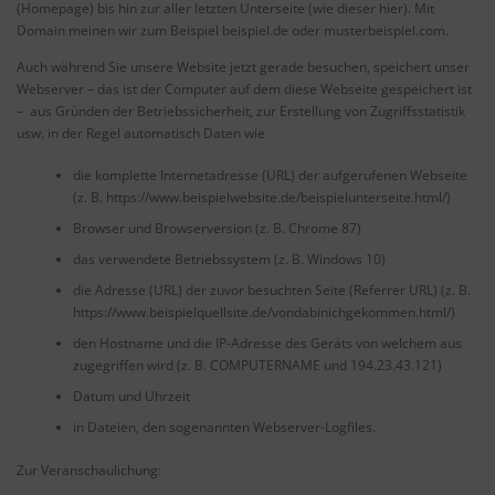
(Homepage) bis hin zur aller letzten Unterseite (wie dieser hier). Mit
Domain meinen wir zum Beispiel beispiel.de oder musterbeispiel.com.
Auch während Sie unsere Website jetzt gerade besuchen, speichert unser
Webserver – das ist der Computer auf dem diese Webseite gespeichert ist
– aus Gründen der Betriebssicherheit, zur Erstellung von Zugriffsstatistik
usw. in der Regel automatisch Daten wie
die komplette Internetadresse (URL) der aufgerufenen Webseite
(z. B. https://www.beispielwebsite.de/beispielunterseite.html/)
Browser und Browserversion (z. B. Chrome 87)
das verwendete Betriebssystem (z. B. Windows 10)
die Adresse (URL) der zuvor besuchten Seite (Referrer URL) (z. B.
https://www.beispielquellsite.de/vondabinichgekommen.html/)
den Hostname und die IP-Adresse des Geräts von welchem aus
zugegriffen wird (z. B. COMPUTERNAME und 194.23.43.121)
Datum und Uhrzeit
in Dateien, den sogenannten Webserver-Logfiles.
Zur Veranschaulichung: