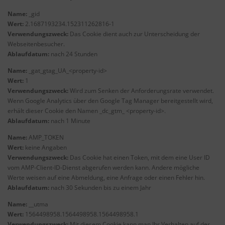
Name:
_gid
Wert:
2.1687193234.152311262816-1
Verwendungszweck:
Das Cookie dient auch zur Unterscheidung der
Webseitenbesucher.
Ablaufdatum:
nach 24 Stunden
Name:
_gat_gtag_UA_<property-id>
Wert:
1
Verwendungszweck:
Wird zum Senken der Anforderungsrate verwendet.
Wenn Google Analytics über den Google Tag Manager bereitgestellt wird,
erhält dieser Cookie den Namen _dc_gtm_ <property-id>.
Ablaufdatum:
nach 1 Minute
Name:
AMP_TOKEN
Wert:
keine Angaben
Verwendungszweck:
Das Cookie hat einen Token, mit dem eine User ID
vom AMP-Client-ID-Dienst abgerufen werden kann. Andere mögliche
Werte weisen auf eine Abmeldung, eine Anfrage oder einen Fehler hin.
Ablaufdatum:
nach 30 Sekunden bis zu einem Jahr
Name:
__utma
Wert:
1564498958.1564498958.1564498958.1
Verwendungszweck:
Mit diesem Cookie kann man Ihr Verhalten auf der